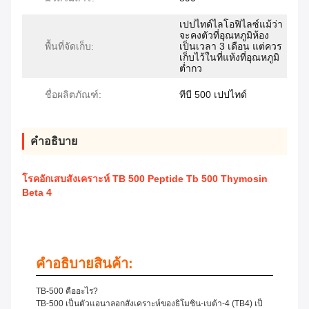
เปปไทด์ไลโอฟิไลซ์แม้ว่า
จะคงตัวที่อุณหภูมิห้อง
พื้นที่จัดเก็บ:
เป็นเวลา 3 เดือน แต่ควร
เก็บไว้ในที่แห้งที่อุณหภูมิ
ต่ำกว
ชื่อผลิตภัณฑ์:
ทีบี 500 เปปไทด์
คําอธิบาย
โรคอักเสบสังเคราะห์ TB 500 Peptide Tb 500 Thymosin
Beta 4
คําอธิบายสินค้า:
TB-500 คืออะไร?
TB-500 เป็นตัวแอนาลอกสังเคราะห์ของธิโมซิน-เบต้า-4 (TB4) เป็