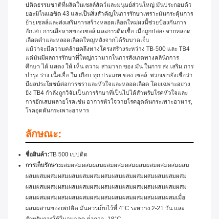
ปติดธรรมชาติที่ผลิตในเซลล์สัตว์และมนุษย์ส่วนใหญ่ มันประกอบด้ว
ยอะมิโนแอซิด 43 และเป็นสิ่งสําคัญในการรักษาเพราะมันกระตุ้นการ
ย้ายเซลล์และส่งเสริมการสร้างหลอดเลือดใหม่ผงนี้ช่วยป้องกันการ
อักเสบ การเสียหายของเซลล์ และการติดเชื้อ เมื่อถูกปล่อยจากหลอด
เลือดดําและหลอดเลือดใหญ่หลังจากได้รับบาดเจ็บ
แม้ว่าจะมีความคล้ายคลึงทางโครงสร้างระหว่าง TB-500 และ TB4
แต่มันมีผลการรักษาที่ใหญ่กว่ามากในการสังเกตทางคลินิกการ
ศึกษา ได้ แสดง ให้ เห็น ความ สามารถ ของ มัน ในการ ส่ง เสริม การ
บํารุง ร่าง เนื้อเยื่อ ใน เกือบ ทุก ประเภท ของ เซลล์. พวกเขายังเชื่อว่า
มีผลประโยชน์ต่อการชราและหัวใจและหลอดเลือด โดยเฉพาะอย่าง
ยิ่ง TB4 กําลังถูกวิจัยเป็นการรักษาที่เป็นไปได้สําหรับโรคหัวใจและ
การอักเสบหลายโรคเช่น อาการหัวใจวายโรคอุดตันกระเพาะอาหาร,
โรคอุดตันกระเพาะอาหาร
ลักษณะ:
ชื่อสินค้า:
TB 500 เปปติด
การเก็บรักษา:
ผสมผสมผสมผสมผสมผสมผสมผสมผสมผสมผสมผสม
ผสมผสมผสมผสมผสมผสมผสมผสมผสมผสมผสมผสมผสมผสมผสม
ผสมผสมผสมผสมผสมผสมผสมผสมผสมผสมผสมผสมผสมผสมผสม
ผสมผสมผสมผสมผสมผสมผสมผสมผสมผสมผสมผสมผสมผสมเมื่อ
ผสมผสานของเพปติด มันควรเก็บไว้ที่ 4°C ระหว่าง 2-21 วัน และ