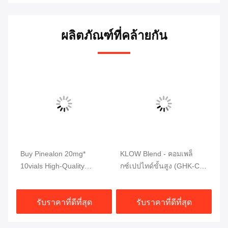
ผลิตภัณฑ์ที่คล้ายกัน
tic
Buy Pinealon 20mg*
KLOW Blend - คอมเพล็
MW
r
10vials High-Quality
กซ์เปปไทด์ขั้นสูง (GHK-Cu |
(2
Peptides 99% Purity
BPC-157 | TB-500 | KPV)
เก
80 มก.
รับราคาที่ดีที่สุด
รับราคาที่ดีที่สุด