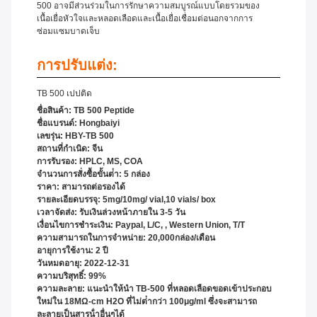
500 อาจมีส่วนร่วมในการรักษาความสมบูรณ์แบบโดยรวมของ
เนื้อเยื่อหัวใจและหลอดเลือดและเนื้อเยื่อเชื่อมต่อนอกจากการ
ซ่อมแซมบาดเจ็บ
การปรับแต่ง:
TB 500 เปปติด
ชื่อสินค้า: TB 500 Peptide
ชื่อแบรนด์: Hongbaiyi
เลขรุ่น: HBY-TB 500
สถานที่กําเนิด: จีน
การรับรอง: HPLC, MS, COA
จํานวนการสั่งซื้อขั้นต่ํา: 5 กล่อง
ราคา: สามารถต่อรองได้
รายละเอียดบรรจุ: 5mg/10mg/ vial,10 vials/ box
เวลาจัดส่ง: รับเงินล่วงหน้าภายใน 3-5 วัน
เงื่อนไขการชําระเงิน: Paypal, L/C, , Western Union, T/T
ความสามารถในการจําหน่าย: 20,000กล่อง/เดือน
อายุการใช้งาน: 2 ปี
วันหมดอายุ: 2022-12-31
ความบริสุทธิ์: 99%
ความละลาย: แนะนําให้นํา TB-500 ที่หลอดเลือดขอดเข้าประกอบ
ใหม่ใน 18MΩ-cm H2O ที่ไม่ต่ํากว่า 100μg/ml ซึ่งจะสามารถ
ละลายเป็นสารน้ําอื่นๆได้