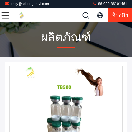
tracy@sxhongbaiyi.com
86-029-86101461
อ้างอิง
ผลิตภัณฑ์