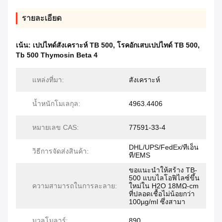
รายละเอียด
เน้น:
เปปไทด์สังเคราะห์ TB 500
,
โรคอักเสบเปปไทด์ TB 500
,
Tb 500 Thymosin Beta 4
แหล่งที่มา:
สังเคราะห์
น้ำหนักโมเลกุล:
4963.4406
หมายเลข CAS:
77591-33-4
DHL/UPS/FedEx/ทีเอ็น
วิธีการจัดส่งสินค้า:
ที/EMS
ขอแนะนำให้สร้าง TB-
500 แบบไลโอฟิไลซ์ขึ้น
ความสามารถในการละลาย:
ใหม่ใน H2O 18MΩ-cm
ที่ปลอดเชื้อไม่น้อยกว่า
100µg/ml ซึ่งสามา
มวลโมลาร์:
890