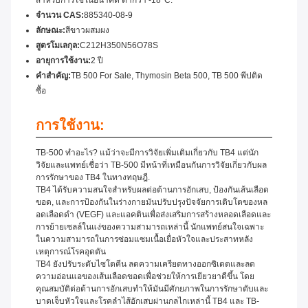
สําหรับการใช้ในอนาคต ต่ํากว่า -18°C.
จํานวน CAS:
885340-08-9
ลักษณะ:
สีขาวผสมผง
สูตรโมเลกุล:
C212H350N56O78S
อายุการใช้งาน:
2 ปี
คําสําคัญ:
TB 500 For Sale, Thymosin Beta 500, TB 500 พีปติด
ซื้อ
การใช้งาน:
TB-500 ทําอะไร? แม้ว่าจะมีการวิจัยเพิ่มเติมเกี่ยวกับ TB4 แต่นัก
วิจัยและแพทย์เชื่อว่า TB-500 มีหน้าที่เหมือนกันการวิจัยเกี่ยวกับผล
การรักษาของ TB4 ในทางทฤษฎี.
TB4 ได้รับความสนใจสําหรับผลต่อต้านการอักเสบ, ป้องกันเส้นเลือด
ขอด, และการป้องกันในร่างกายมันปรับปรุงปัจจัยการเติบโตของหล
อดเลือดดํา (VEGF) และแอคตินเพื่อส่งเสริมการสร้างหลอดเลือดและ
การย้ายเซลล์ในแง่ของความสามารถเหล่านี้ นักแพทย์สนใจเฉพาะ
ในความสามารถในการซ่อมแซมเนื้อเยื่อหัวใจและประสาทหลัง
เหตุการณ์โรคอุดตัน
TB4 ยังปรับระดับไซโตคีน ลดความเครียดทางออกซิเดตและลด
ความอ่อนแอของเส้นเลือดขอดเพื่อช่วยให้การเยียวยาดีขึ้น โดย
คุณสมบัติต่อต้านการอักเสบทําให้มันมีศักยภาพในการรักษาตับและ
บาดเจ็บหัวใจและโรคลําไส้อักเสบผ่านกลไกเหล่านี้ TB4 และ TB-