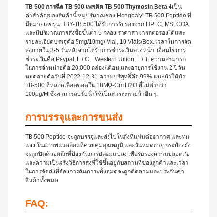
TB 500 การฉีด TB 500 เพพติด TB 500 Thymosin Beta 4
เป็น
คําสําคัญของสินค้านี้ หมูปริมาณของ Hongbaiyi TB 500 Peptide ที่
มีหมายเลขรุ่น HBY-TB 500 ได้รับการรับรองจาก HPLC, MS, COA
และมีปริมาณการสั่งซื้อขั้นต่ํา 5 กล่อง ราคาสามารถต่อรองได้และ
รายละเอียดบรรจุคือ 5mg/10mg/ Vial, 10 Vials/box. เวลาในการจัด
ส่งภายใน 3-5 วันหลังจากได้รับการชําระเงินล่วงหน้า. เงื่อนไขการ
ชําระเงินคือ Paypal, L / C, , Western Union, T / T. ความสามารถ
ในการจําหน่ายคือ 20,000 กล่อง/เดือน,และอายุการใช้งาน 2 ปีวัน
หมดอายุคือวันที่ 2022-12-31 ความบริสุทธิ์คือ 99% แนะนําให้นํา
TB-500 ที่หลอดเลือดขอดใน 18MΩ-Cm H2O ที่ไม่ต่ํากว่า
100μg/mlซึ่งสามารถปรับน้ําให้เป็นสารละลายน้ําอื่น ๆ.
การบรรจุและการขนส่ง
TB 500 Peptide จะถูกบรรจุและส่งไปในถังที่แน่นต่ออากาศ และทน
แสง ในสภาพแวดล้อมที่ควบคุมอุณหภูมิ,และวันหมดอายุ กระป๋องยัง
จะถูกปิดด้วยผนึกที่ป้องกันการปลอมแปลง เพื่อรับรองความปลอดภัย
และความเป็นจริงวิธีการส่งที่ใช้ขึ้นอยู่กับสถานที่ของลูกค้าและเวลา
ในการจัดส่งที่ต้องการสัมภาระทั้งหมดจะถูกติดตามและประกันค่า
สินค้าทั้งหมด
FAQ: