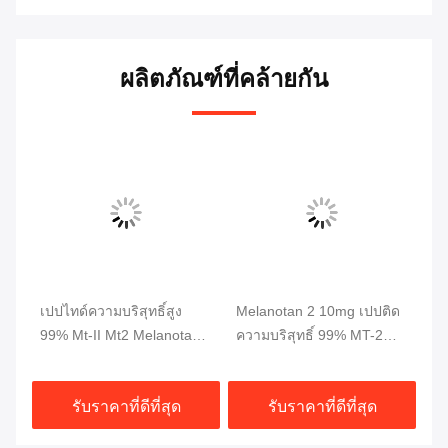
ผลิตภัณฑ์ที่คล้ายกัน
นอ
เปปไทด์ความบริสุทธิ์สูง
Melanotan 2 10mg เปปติด
ขา
ํา
99% Mt-II Mt2 Melanotan 2
ความบริสุทธิ์ 99% MT-2
Ep
เปปไทด์สำหรับการฟอกหนัง
สําหรับการเพิ่มกล้ามเนื้อ
ร่
เต
รับราคาที่ดีที่สุด
รับราคาที่ดีที่สุด