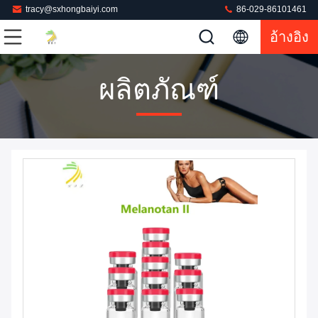
tracy@sxhongbaiyi.com
86-029-86101461
อ้างอิง
ผลิตภัณฑ์