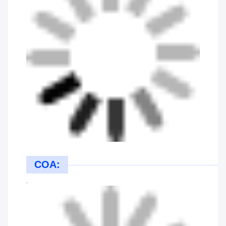
COA:
.