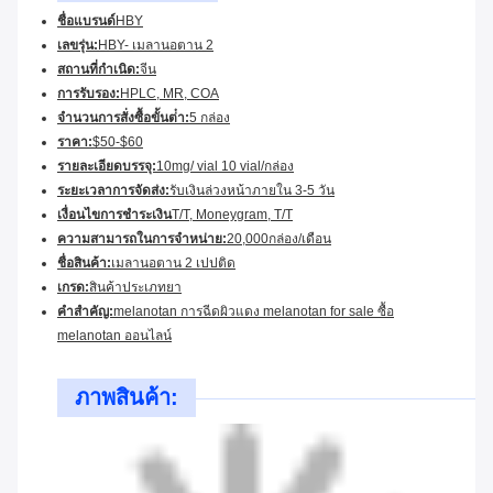
ชื่อแบรนด์
HBY
เลขรุ่น:
HBY- เมลานอตาน 2
สถานที่กําเนิด:
จีน
การรับรอง:
HPLC, MR, COA
จํานวนการสั่งซื้อขั้นต่ํา:
5 กล่อง
ราคา:
$50-$60
รายละเอียดบรรจุ:
10mg/ vial 10 vial/กล่อง
ระยะเวลาการจัดส่ง:
รับเงินล่วงหน้าภายใน 3-5 วัน
เงื่อนไขการชําระเงิน
T/T, Moneygram, T/T
ความสามารถในการจําหน่าย:
20,000กล่อง/เดือน
ชื่อสินค้า:
เมลานอตาน 2 เปปติด
เกรด:
สินค้าประเภทยา
คําสําคัญ:
melanotan การฉีดผิวแดง melanotan for sale ซื้อ
melanotan ออนไลน์
ภาพสินค้า: